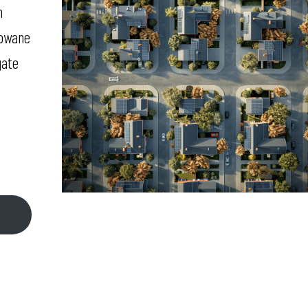
h
sowane
gate