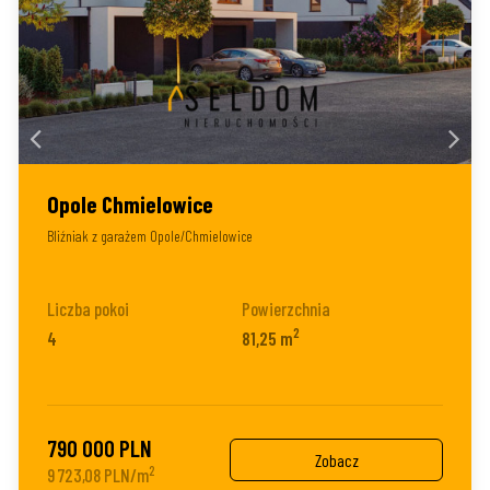
Opole Chmielowice
Bliźniak z garażem Opole/Chmielowice
Liczba pokoi
Powierzchnia
2
4
81,25 m
790 000 PLN
Zobacz
2
9 723,08 PLN/m