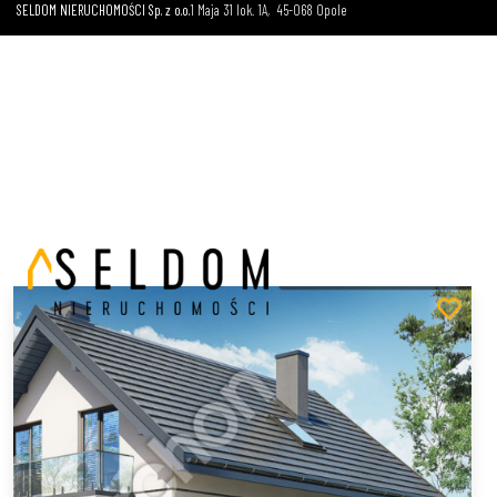
SELDOM NIERUCHOMOŚCI Sp. z o.o.
1 Maja 31 lok. 1A
45-068 Opole