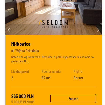
Miłkowice
ul. Wojska Polskiego
Gotowe do wprowadzenia: Przytulne, w pełni wyposażone mieszkanie na
parterze w Mił…
Liczba pokoi
Powierzchnia
Piętro
2
2
52 m
Parter
265 000 PLN
Zobacz
2
5 096,15 PLN/m