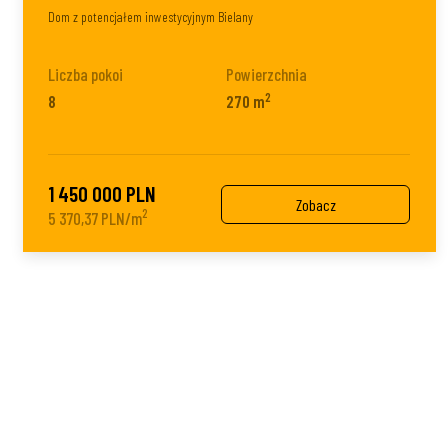
Dom z potencjałem inwestycyjnym Bielany
Liczba pokoi
Powierzchnia
2
8
270 m
1 450 000 PLN
Zobacz
2
5 370,37 PLN/m