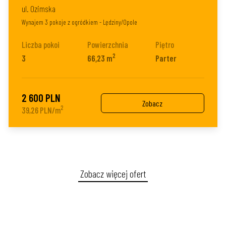
ul. Ozimska
Wynajem 3 pokoje z ogródkiem - Lędziny/Opole
Liczba pokoi
Powierzchnia
Piętro
2
3
66,23 m
Parter
2 600 PLN
Zobacz
2
39,26 PLN/m
Zobacz więcej ofert