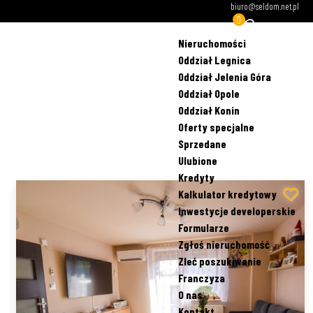
biuro@seldom.net.pl
0
Nieruchomości
Oddział Legnica
Oddział Jelenia Góra
Oddział Opole
Oddział Konin
Oferty specjalne
Sprzedane
Ulubione
Kredyty
Kalkulator kredytowy
Inwestycje developerskie
Formularze
Zgłoś nieruchomość
Zleć poszukiwanie
Franczyza
O nas
Kontakt