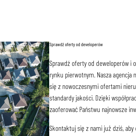
Sprawdź oferty od developerów
Sprawdź oferty od deweloperów i o
rynku pierwotnym. Nasza agencja 
się z nowoczesnymi ofertami nieru
standardy jakości. Dzięki współp
zaoferować Państwu najnowsze inwe
Skontaktuj się z nami już dziś, aby