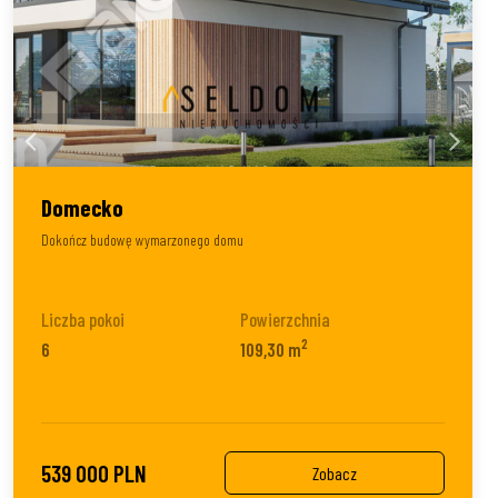
Domecko
Dokończ budowę wymarzonego domu
Liczba pokoi
Powierzchnia
2
6
109,30 m
539 000 PLN
Zobacz