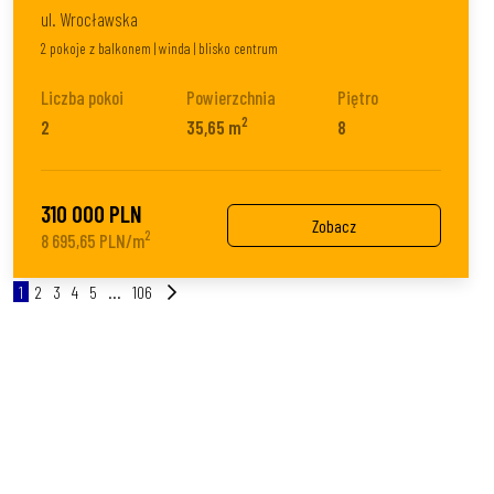
ul. Wrocławska
2 pokoje z balkonem | winda | blisko centrum
Liczba pokoi
Powierzchnia
Piętro
2
2
35,65 m
8
310 000 PLN
Zobacz
2
8 695,65 PLN/m
1
2
3
4
5
...
106