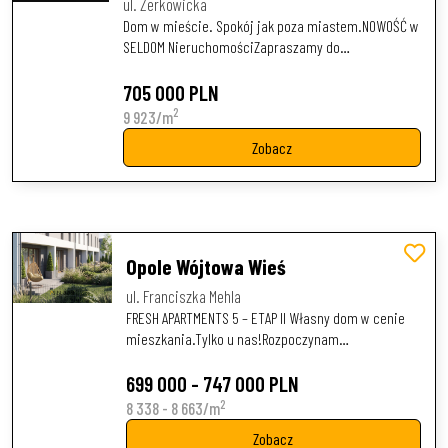
ul. Żerkowicka
Dom w mieście. Spokój jak poza miastem.NOWOŚĆ w
SELDOM NieruchomościZapraszamy do…
705 000 PLN
2
9 923/m
Zobacz
Opole Wójtowa Wieś
ul. Franciszka Mehla
FRESH APARTMENTS 5 – ETAP II Własny dom w cenie
mieszkania.Tylko u nas!Rozpoczynam…
699 000 - 747 000 PLN
2
8 338 - 8 663/m
Zobacz