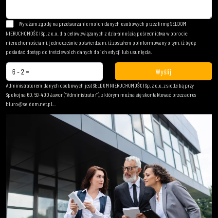
Wyrażam zgodę na przetwarzanie moich danych osobowych przez firmę SELDOM
NIERUCHOMOŚCI Sp. z o.o. dla celów związanych z działalnością pośrednictwa w obrocie
nieruchomościami, jednocześnie potwierdzam, iż zostałem poinformowany o tym, iż będę
posiadać dostęp do treści swoich danych do ich edycji lub usunięcia.
Administratorem danych osobowych jest SELDOM NIERUCHOMOŚCI Sp. z o.o. z siedzibą przy
Spokojna 6D, 59-400 Jawor (“Administrator”), z którym można się skontaktować przez adres
biuro@seldom.net.pl…
czytaj więcej