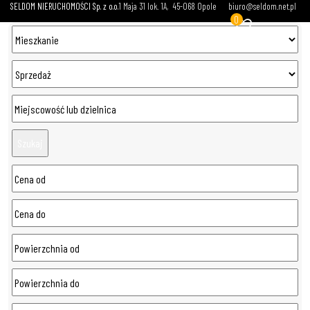
SELDOM NIERUCHOMOŚCI Sp. z o.o.
1 Maja 31 lok. 1A
45-068 Opole
biuro@seldom.net.pl
0