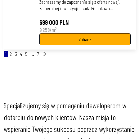
Zapraszamy do zapoznania się z ofertą nowej,
kameralnej inwestycji Osada Pisankowa…
699 000 PLN
2
9 258/m
Zobacz
1
2
3
4
5
...
7
Specjalizujemy się w pomaganiu deweloperom w
dotarciu do nowych klientów. Nasza misja to
wspieranie Twojego sukcesu poprzez wykorzystanie