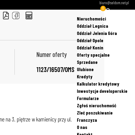
biuro@seldom.net.pl
0
Nieruchomości
Oddział Legnica
Oddział Jelenia Góra
Oddział Opole
Oddział Konin
Numer oferty
Oferty specjalne
Sprzedane
1123/16507/OMS
Ulubione
Kredyty
Kalkulator kredytowy
Inwestycje developerskie
Formularze
Zgłoś nieruchomość
Zleć poszukiwanie
e na 3. piętrze w kamienicy przy ul.
Franczyza
O nas
Kontakt