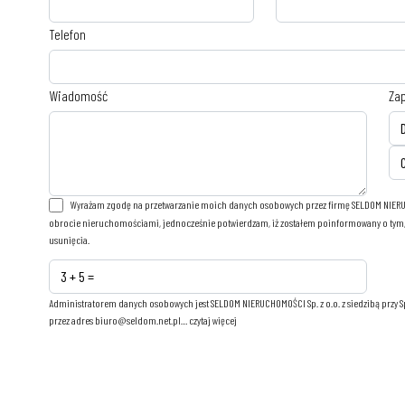
Telefon
Wiadomość
Zap
Wyrażam zgodę na przetwarzanie moich danych osobowych przez firmę SELDOM NIERUCH
obrocie nieruchomościami, jednocześnie potwierdzam, iż zostałem poinformowany o tym, i
usunięcia.
Administratorem danych osobowych jest SELDOM NIERUCHOMOŚCI Sp. z o.o. z siedzibą przy S
przez adres biuro@seldom.net.pl…
czytaj więcej