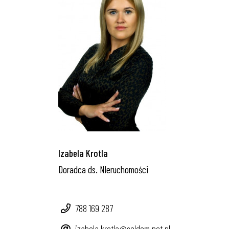
Izabela Krotla
Doradca ds. NIeruchomości
788 169 287
izabela.krotla@seldom.net.pl