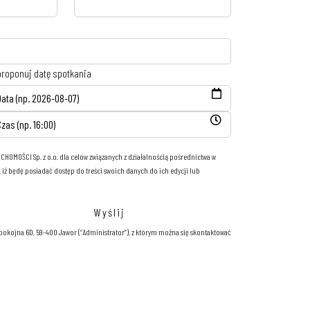
roponuj datę spotkania
OMOŚCI Sp. z o.o. dla celów związanych z działalnością pośrednictwa w
ż będę posiadać dostęp do treści swoich danych do ich edycji lub
pokojna 6D, 59-400 Jawor (“Administrator”), z którym można się skontaktować