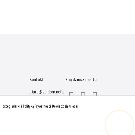
Kontakt
Znajdziesz nas tu
biuro@seldom.net.pl
Polityka prywatności
 przeglądarki i Polityką Prywatności.
Dowiedz się więcej
Hej! Chętnie Ci pomogę