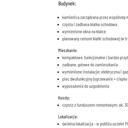
Budynek:
kamienica zarządzana przez wspólnotę
czysta i zadbana klatka schodowa
wymienione okna na klatce
planowany remont klatki schodowej (w t
Mieszkanie:
kompaktowe, funkcjonalne i bardzo przy
zadbane, gotowe do zamieszkania
wymienione instalacje: elektryczna i g
piec dwufunkcyjny (ogrzewanie + ciepła
wyposażenia do uzgodnienia
Koszty:
czynsz z funduszem remontowym: ok. 300
Lokalizacja:
świetna lokalizacja – w pobliżu uczelni 