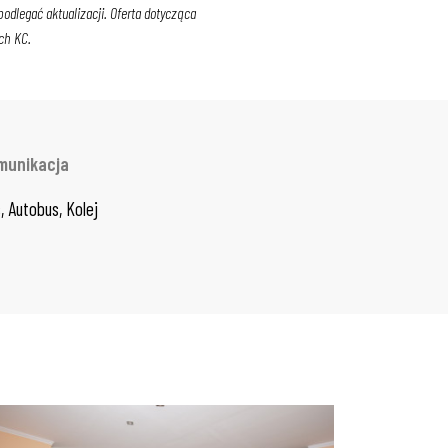
dlegać aktualizacji. Oferta dotycząca
ch KC.
munikacja
, Autobus, Kolej