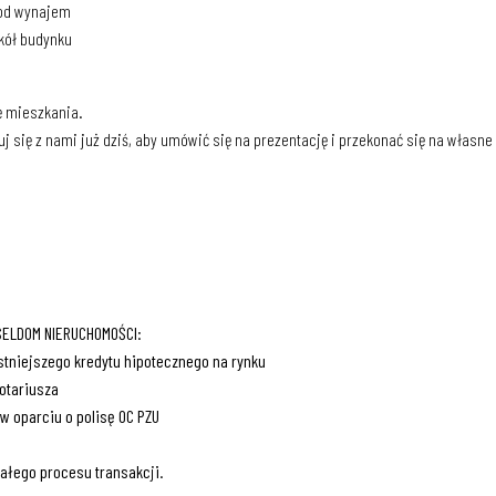
pod wynajem
kół budynku
ę mieszkania.
uj się z nami już dziś, aby umówić się na prezentację i przekonać się na własne
SELDOM NIERUCHOMOŚCI:
tniejszego kredytu hipotecznego na rynku
Notariusza
w oparciu o polisę OC PZU
ałego procesu transakcji.