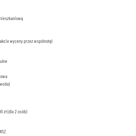
 mieszkaniową
rakcie wyceny przez wspólnotę)
tulne
azowa
 woda)
 zł (dla 2 osób)
PWSZ