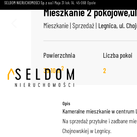
SELDOM NIERUCHOMOŚCI Sp. z o.o.
1 Maja 31 lok. 1A
45-068 Opole
Mieszkanie 2 pokojowe,u
Mieszkanie | Sprzedaż |
Legnica, ul. Ch
Powierzchnia
Liczba pokoi
2
39,10 m
2
Opis
Kameralne mieszkanie w centrum Leg
Na sprzedaż przytulne i zadbane mies
Chojnowskiej w Legnicy.