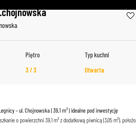
l.chojnowska
ojnowska
Piętro
Typ kuchni
3 / 3
Otwarta
nicy – ul. Chojnowska | 39,1 m² | idealne pod inwestycję
zkanie o powierzchni 39,1 m² z dodatkową piwnicą (3,05 m²), położon