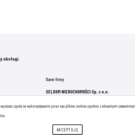
y obsługi.
Dane firmy
SELDOM NIERUCHOMOŚCI Sp. z o.o.
1 Maja 31 lok. 1A
45-068 Opole
, wyrażasz zgodę na wykorzystywanie przez nas plików cookies zgodnie z aktualnymi ustawieniami
kie.
AKCEPTUJĘ
© 2026 Wszystkie prawa zastrzeżone | Program dla biur nieruchomości - asaricrm.com