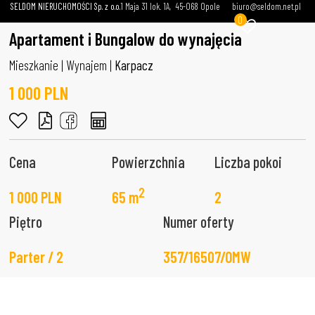
SELDOM NIERUCHOMOŚCI Sp. z o.o.
1 Maja 31 lok. 1A
45-068 Opole
biuro@seldom.net.pl
0
Apartament i Bungalow do wynajęcia
Mieszkanie | Wynajem |
Karpacz
1 000 PLN
Cena
Powierzchnia
Liczba pokoi
2
1 000 PLN
65 m
2
Piętro
Numer oferty
Parter / 2
357/16507/OMW