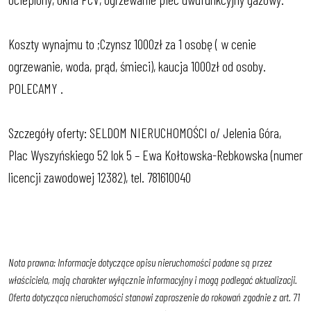
Koszty wynajmu to ;Czynsz 1000zł za 1 osobę ( w cenie
ogrzewanie, woda, prąd, śmieci), kaucja 1000zł od osoby.
POLECAMY .
Szczegóły oferty: SELDOM NIERUCHOMOŚCI o/ Jelenia Góra,
Plac Wyszyńskiego 52 lok 5 – Ewa Kołtowska-Rebkowska (numer
licencji zawodowej 12382), tel. 781610040
Nota prawna: Informacje dotyczące opisu nieruchomości podane są przez
właściciela, mają charakter wyłącznie informacyjny i mogą podlegać aktualizacji.
Oferta dotycząca nieruchomości stanowi zaproszenie do rokowań zgodnie z art. 71