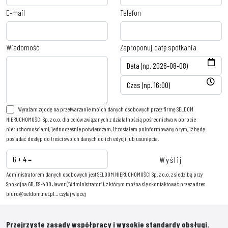
E-mail
Telefon
Wiadomość
Zaproponuj datę spotkania
Wyrażam zgodę na przetwarzanie moich danych osobowych przez firmę SELDOM
NIERUCHOMOŚCI Sp. z o.o. dla celów związanych z działalnością pośrednictwa w obrocie
nieruchomościami, jednocześnie potwierdzam, iż zostałem poinformowany o tym, iż będę
posiadać dostęp do treści swoich danych do ich edycji lub usunięcia.
Administratorem danych osobowych jest SELDOM NIERUCHOMOŚCI Sp. z o.o. z siedzibą przy
Spokojna 6D, 59-400 Jawor (“Administrator”), z którym można się skontaktować przez adres
biuro@seldom.net.pl…
czytaj więcej
Przejrzyste zasady współpracy i wysokie standardy obsługi.