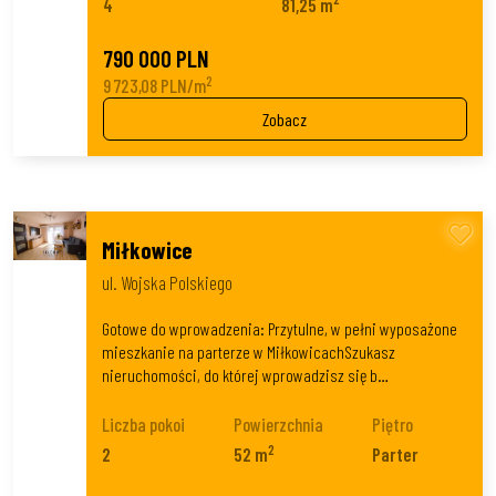
4
81,25 m
790 000 PLN
2
9 723,08 PLN/m
Zobacz
Miłkowice
ul. Wojska Polskiego
Gotowe do wprowadzenia: Przytulne, w pełni wyposażone
mieszkanie na parterze w MiłkowicachSzukasz
nieruchomości, do której wprowadzisz się b…
Liczba pokoi
Powierzchnia
Piętro
2
2
52 m
Parter