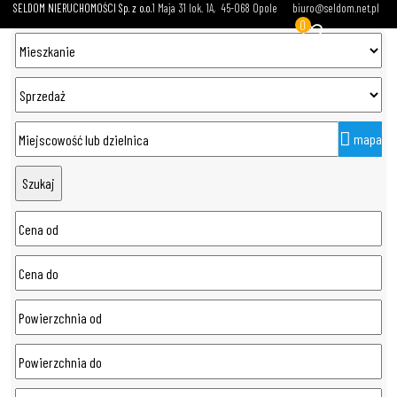
SELDOM NIERUCHOMOŚCI Sp. z o.o.
1 Maja 31 lok. 1A
45-068 Opole
biuro@seldom.net.pl
0
mapa