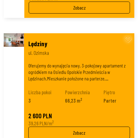
Zobacz
Lędziny
ul. Ozimska
Oferujemy do wynajęcia nowy, 3-pokojowy apartament z
ogródkiem na Osiedlu Opolskie Przedmieścia w
Lędzinach.Mieszkanie położone na parterze,…
Liczba pokoi
Powierzchnia
Piętro
2
3
66,23 m
Parter
2 600 PLN
2
39,26 PLN/m
Zobacz