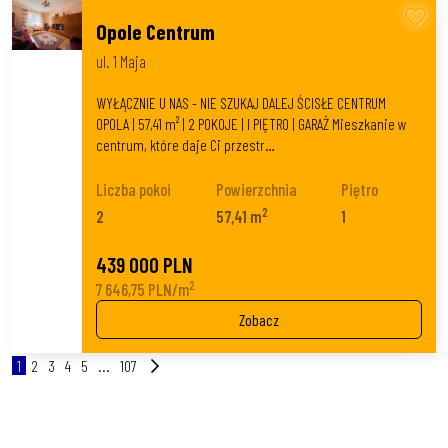
Opole Centrum
ul. 1 Maja
WYŁĄCZNIE U NAS - NIE SZUKAJ DALEJ ŚCISŁE CENTRUM
OPOLA | 57,41 m² | 2 POKOJE | I PIĘTRO | GARAŻ Mieszkanie w
centrum, które daje Ci przestr…
Liczba pokoi
Powierzchnia
Piętro
2
2
57,41 m
1
439 000 PLN
2
7 646,75 PLN/m
Zobacz
1
2
3
4
5
...
107