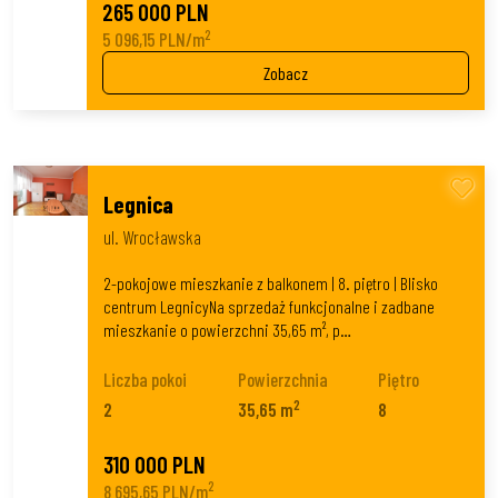
265 000 PLN
2
5 096,15 PLN/m
Zobacz
Legnica
ul. Wrocławska
2-pokojowe mieszkanie z balkonem | 8. piętro | Blisko
centrum LegnicyNa sprzedaż funkcjonalne i zadbane
mieszkanie o powierzchni 35,65 m², p…
Liczba pokoi
Powierzchnia
Piętro
2
2
35,65 m
8
310 000 PLN
2
8 695,65 PLN/m