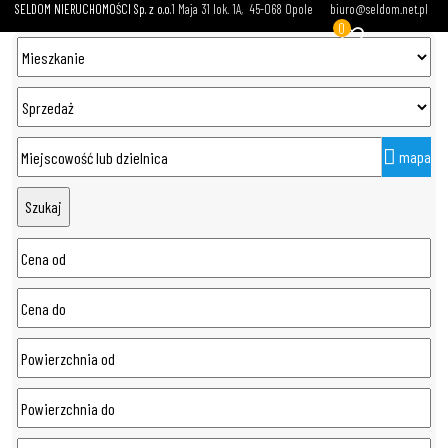
SELDOM NIERUCHOMOŚCI Sp. z o.o.
1 Maja 31 lok. 1A
45-068 Opole
biuro@seldom.net.pl
0
mapa