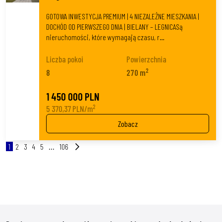
GOTOWA INWESTYCJA PREMIUM | 4 NIEZALEŻNE MIESZKANIA |
DOCHÓD OD PIERWSZEGO DNIA | BIELANY – LEGNICASą
nieruchomości, które wymagają czasu, r…
Liczba pokoi
Powierzchnia
2
8
270 m
1 450 000 PLN
2
5 370,37 PLN/m
Zobacz
1
2
3
4
5
...
106