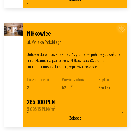
Miłkowice
ul. Wojska Polskiego
Gotowe do wprowadzenia: Przytulne, w pełni wyposażone
mieszkanie na parterze w MiłkowicachSzukasz
nieruchomości, do której wprowadzisz się b…
Liczba pokoi
Powierzchnia
Piętro
2
2
52 m
Parter
265 000 PLN
2
5 096,15 PLN/m
Zobacz