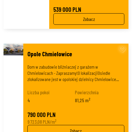
539 000 PLN
Zobacz
Opole Chmielowice
Dom w zabudowie bliźniaczej z garażem w
Chmielowicach - Zapraszamy!O lokalizacjiOsiedle
zlokalizowane jest w opolskiej dzielnicy Chmielowice…
Liczba pokoi
Powierzchnia
2
4
81,25 m
790 000 PLN
2
9 723,08 PLN/m
Zobacz