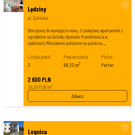
Lędziny
ul. Ozimska
Oferujemy do wynajęcia nowy, 3-pokojowy apartament z
ogródkiem na Osiedlu Opolskie Przedmieścia w
Lędzinach.Mieszkanie położone na parterze,…
Liczba pokoi
Powierzchnia
Piętro
2
3
66,23 m
Parter
2 600 PLN
2
39,26 PLN/m
Zobacz
Legnica