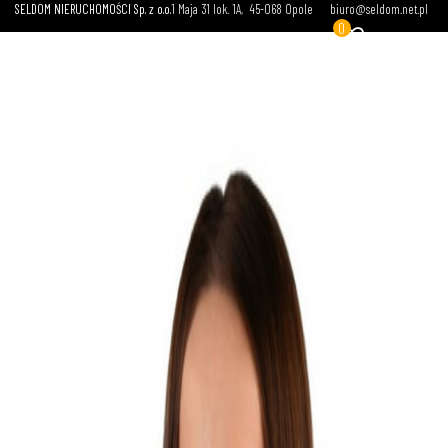
SELDOM NIERUCHOMOŚCI Sp. z o.o.
1 Maja 31 lok. 1A
45-068 Opole
biuro@seldom.net.pl
0