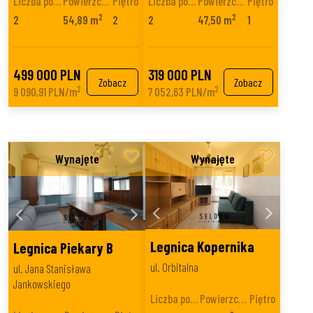
Liczba pokoi
Powierzchnia
Piętro
Liczba pokoi
Powierzchnia
Piętro
2
2
2
54,89 m
2
2
47,50 m
1
499 000 PLN
319 000 PLN
Zobacz
Zobacz
2
2
9 090,91 PLN/m
7 052,63 PLN/m
Legnica Kopernika
Legnica Piekary B
ul. Orbitalna
ul. Jana Stanisława
Jankowskiego
Liczba pokoi
Powierzchnia
Piętro