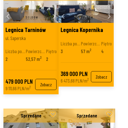
Legnica Tarninów
Legnica Kopernika
ul. Saperska
Liczba pokoi
Powierzchnia
Piętro
2
Liczba pokoi
Powierzchnia
Piętro
3
57 m
4
2
2
52,57 m
2
369 000 PLN
Zobacz
2
479 000 PLN
6 473,68 PLN/m
Zobacz
2
9 111,66 PLN/m