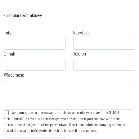
Formularz kontaktowy
Imię
Nazwisko
E-mail
Telefon
Wiadomość
Wyrażam zgodę na przetwarzanie moich danych osobowych przez firmę SELDOM
NIERUCHOMOŚCI Sp. z o.o. dla celów związanych z działalnością pośrednictwa w obrocie
nieruchomościami, jednocześnie potwierdzam, iż zostałem poinformowany o tym, iż będę
posiadać dostęp do treści swoich danych do ich edycji lub usunięcia.