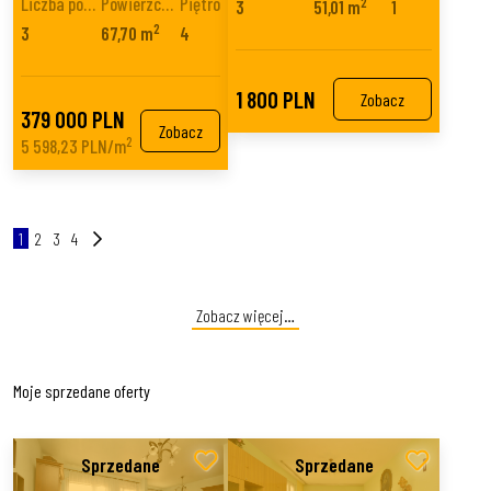
Liczba pokoi
Powierzchnia
Piętro
2
3
51,01 m
1
2
3
67,70 m
4
1 800 PLN
Zobacz
379 000 PLN
Zobacz
2
5 598,23 PLN/m
1
2
3
4
Zobacz więcej…
Moje sprzedane oferty