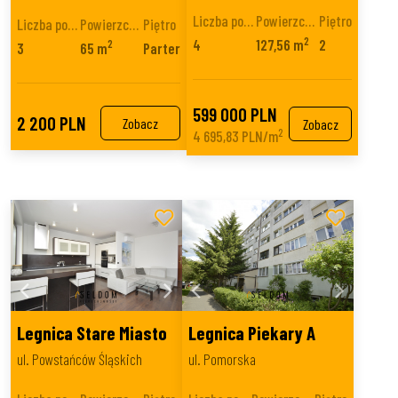
Liczba pokoi
Powierzchnia
Piętro
Liczba pokoi
Powierzchnia
Piętro
2
4
127,56 m
2
2
3
65 m
Parter
599 000 PLN
2 200 PLN
Zobacz
Zobacz
2
4 695,83 PLN/m
Legnica Stare Miasto
Legnica Piekary A
ul. Powstańców Śląskich
ul. Pomorska