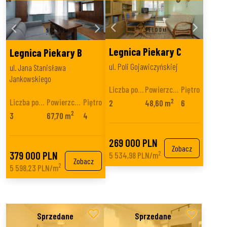
Legnica Piekary C
Legnica Piekary B
ul. Poli Gojawiczyńskiej
ul. Jana Stanisława
Jankowskiego
Liczba pokoi
Powierzchnia
Piętro
Liczba pokoi
Powierzchnia
Piętro
2
2
48,60 m
6
2
3
67,70 m
4
269 000 PLN
Zobacz
379 000 PLN
2
5 534,98 PLN/m
Zobacz
2
5 598,23 PLN/m