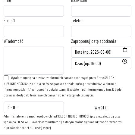
E-mail
Telefon
Wiadomość
Zaproponuj datę spotkania
Wyrażam zgodę na przetwarzanie moich danych osobowych przez firmę SELDOM
NIERUCHOMOŚCI Sp. z o.o. dla celów związanych z działalnością pośrednictwa w obrocie
nieruchomościami, jednocześnie potwierdzam, iż zostałem poinformowany o tym, iż będę
posiadać dostęp do treści swoich danych do ich edycji lub usunięcia.
Administratorem danych osobowych jest SELDOM NIERUCHOMOŚCI Sp. z o.o. z siedzibą przy
Spokojna 6D, 59-400 Jawor (“Administrator”), z którym można się skontaktować przez adres
biuro@seldom.net.pl…
czytaj więcej