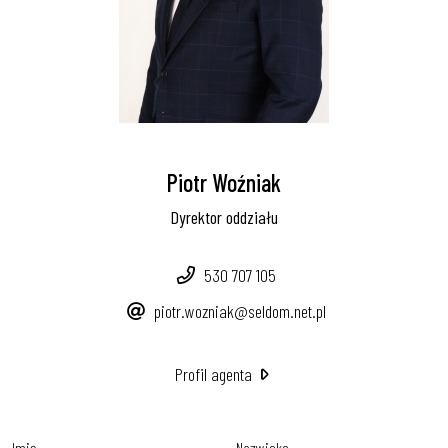
Piotr Woźniak
Dyrektor oddziału
530 707 105
piotr.wozniak@seldom.net.pl
Profil agenta
Imię
Nazwisko