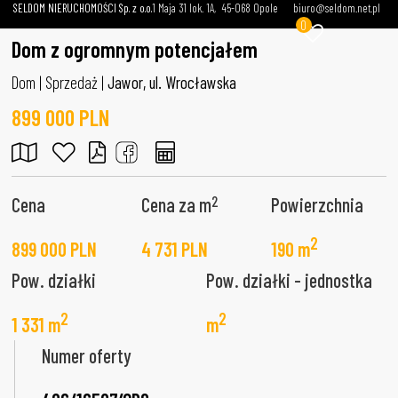
SELDOM NIERUCHOMOŚCI Sp. z o.o.
1 Maja 31 lok. 1A
45-068 Opole
biuro@seldom.net.pl
0
Dom z ogromnym potencjałem
Dom | Sprzedaż |
Jawor, ul. Wrocławska
899 000 PLN
2
Cena
Cena za m
Powierzchnia
2
899 000 PLN
4 731 PLN
190 m
Pow. działki
Pow. działki - jednostka
2
2
1 331 m
m
Numer oferty