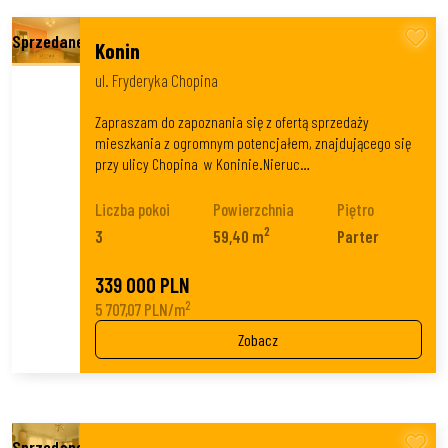
Konin
ul. Fryderyka Chopina
Zapraszam do zapoznania się z ofertą sprzedaży
mieszkania z ogromnym potencjałem, znajdującego się
przy ulicy Chopina w Koninie.Nieruc…
Liczba pokoi
Powierzchnia
Piętro
2
3
59,40 m
Parter
339 000 PLN
2
5 707,07 PLN/m
Zobacz