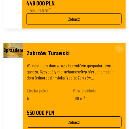
449 000 PLN
2
4 490 PLN/m
Zobacz
Zakrzów Turawski
Wolnostojący dom wraz z budynkiem gospodarczym
garażu. Szczegóły nieruchomoścityp nieruchomości:
dom jednorodzinnylokalizacja: Zakrzów…
Liczba pokoi
Powierzchnia
2
5
160 m
550 000 PLN
Zobacz