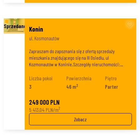
Konin
ul. Kosmonautów
Zapraszam do zapoznania się z ofertą sprzedaży
mieszkania znajdującego się na III Osiedlu, ul
Kozmonautów w Koninie.Szczegóły nieruchomości:…
Liczba pokoi
Powierzchnia
Piętro
2
3
46 m
Parter
249 000 PLN
2
5 413,04 PLN/m
Zobacz