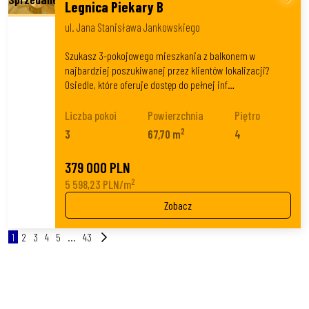
Legnica Piekary B
ul. Jana Stanisława Jankowskiego
Szukasz 3-pokojowego mieszkania z balkonem w
najbardziej poszukiwanej przez klientów lokalizacji?
Osiedle, które oferuje dostęp do pełnej inf…
Liczba pokoi
Powierzchnia
Piętro
2
3
67,70 m
4
379 000 PLN
2
5 598,23 PLN/m
Zobacz
1
2
3
4
5
...
43