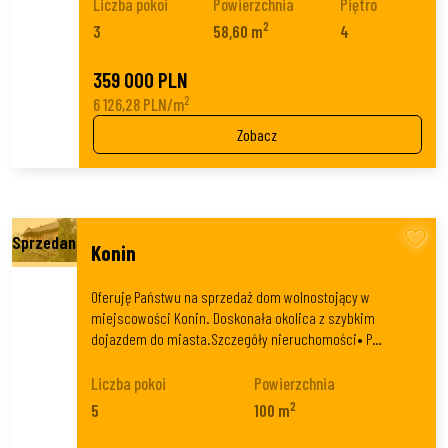
Liczba pokoi
Powierzchnia
Piętro
2
3
58,60 m
4
359 000 PLN
2
6 126,28 PLN/m
Zobacz
Konin
Oferuję Państwu na sprzedaż dom wolnostojący w
miejscowości Konin. Doskonała okolica z szybkim
dojazdem do miasta.Szczegóły nieruchomości• P…
Liczba pokoi
Powierzchnia
2
5
100 m