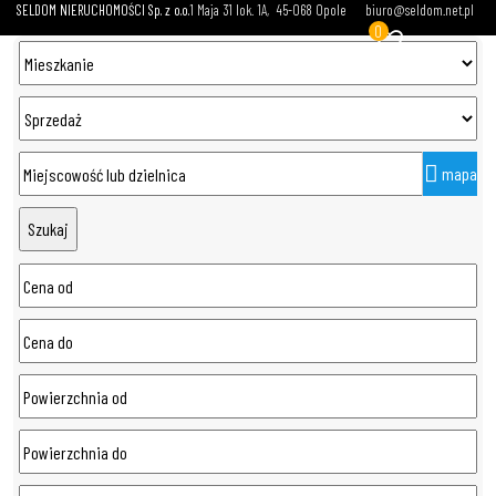
SELDOM NIERUCHOMOŚCI Sp. z o.o.
1 Maja 31 lok. 1A
45-068 Opole
biuro@seldom.net.pl
0
mapa