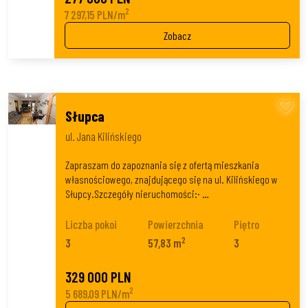
2
7 297,15 PLN/m
Zobacz
Słupca
ul. Jana Kilińskiego
Zapraszam do zapoznania się z ofertą mieszkania
własnościowego, znajdującego się na ul. Kilińskiego w
Słupcy.Szczegóły nieruchomości:· …
Liczba pokoi
Powierzchnia
Piętro
2
3
57,83 m
3
329 000 PLN
2
5 689,09 PLN/m