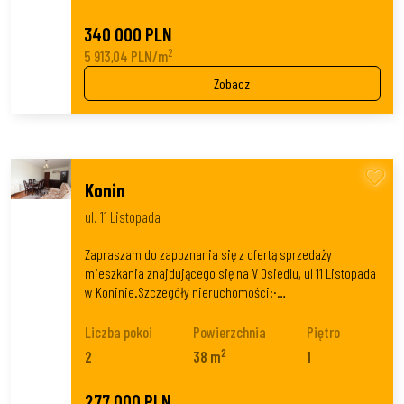
340 000 PLN
2
5 913,04 PLN/m
Zobacz
Konin
ul. 11 Listopada
Zapraszam do zapoznania się z ofertą sprzedaży
mieszkania znajdującego się na V Osiedlu, ul 11 Listopada
w Koninie.Szczegóły nieruchomości:·…
Liczba pokoi
Powierzchnia
Piętro
2
2
38 m
1
277 000 PLN