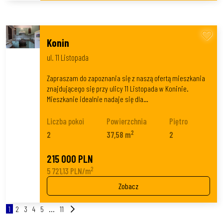
Konin
ul. 11 Listopada
Zapraszam do zapoznania się z naszą ofertą mieszkania
znajdującego się przy ulicy 11 Listopada w Koninie.
Mieszkanie idealnie nadaje się dla…
Liczba pokoi
Powierzchnia
Piętro
2
2
37,58 m
2
215 000 PLN
2
5 721,13 PLN/m
Zobacz
1
2
3
4
5
...
11