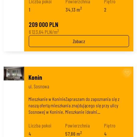
Liczba pokoi
Powierzchnia
Piętro
2
1
34,13 m
2
209 000 PLN
2
6 123,64 PLN/m
Zobacz
Konin
ul. Sosnowa
Mieszkanie w KoninieZapraszam do zapoznania się z
naszą ofertą mieszkania znajdującego się przy ulicy
Sosnowej w Koninie. Mieszkanie idealni…
Liczba pokoi
Powierzchnia
Piętro
2
4
57,86 m
4