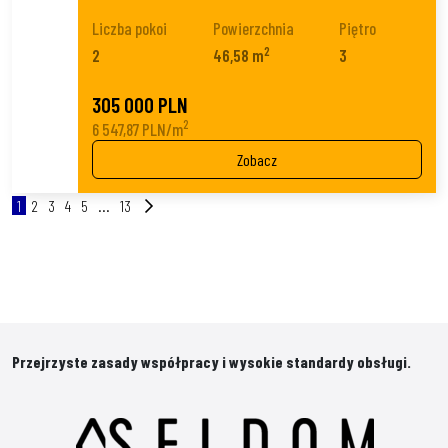
Liczba pokoi
Powierzchnia
Piętro
2
2
46,58 m
3
305 000 PLN
2
6 547,87 PLN/m
Zobacz
1
2
3
4
5
...
13
Przejrzyste zasady współpracy i wysokie standardy obsługi.