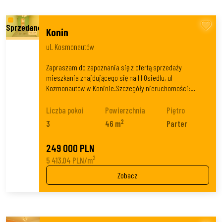
Konin
ul. Kosmonautów
Zapraszam do zapoznania się z ofertą sprzedaży
mieszkania znajdującego się na III Osiedlu, ul
Kozmonautów w Koninie.Szczegóły nieruchomości:…
Liczba pokoi
Powierzchnia
Piętro
2
3
46 m
Parter
249 000 PLN
2
5 413,04 PLN/m
Zobacz