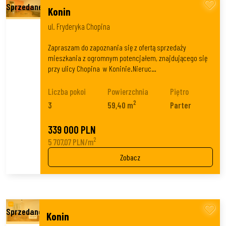
Konin
ul. Fryderyka Chopina
Zapraszam do zapoznania się z ofertą sprzedaży
mieszkania z ogromnym potencjałem, znajdującego się
przy ulicy Chopina w Koninie.Nieruc…
Liczba pokoi
Powierzchnia
Piętro
2
3
59,40 m
Parter
339 000 PLN
2
5 707,07 PLN/m
Zobacz
Konin