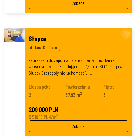
Zobacz
Słupca
ul. Jana Kilińskiego
Zapraszam do zapoznania się z ofertą mieszkania
własnościowego, znajdującego się na ul. Kilińskiego w
Słupcy.Szczegóły nieruchomości:· …
Liczba pokoi
Powierzchnia
Piętro
2
2
37,93 m
3
209 000 PLN
2
5 510,15 PLN/m
Zobacz