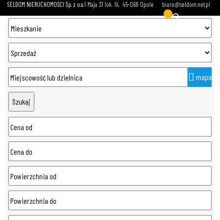
SELDOM NIERUCHOMOŚCI Sp. z o.o.
1 Maja 31 lok. 1A
45-068 Opole
biuro@seldom.net.pl
0
mapa