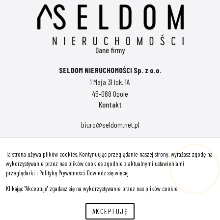
Dane firmy
SELDOM NIERUCHOMOŚCI Sp. z o.o.
1 Maja 31 lok. 1A
45-068 Opole
Kontakt
biuro@seldom.net.pl
Polityka prywatności
Ta strona używa plików cookies. Kontynuując przeglądanie naszej strony, wyrażasz zgodę na
Znajdziesz nas tu
wykorzystywanie przez nas plików cookies zgodnie z aktualnymi ustawieniami
przeglądarki i Polityką Prywatności.
Dowiedz się więcej
Hej! Chętnie Ci pomogę
Klikając "Akceptuję" zgadasz się na wykorzystywanie przez nas plików cookie.
AKCEPTUJĘ
© 2026 Wszystkie prawa zastrzeżone | Program dla biur nieruchomości -
asaricrm.com