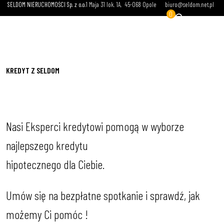
SELDOM NIERUCHOMOŚCI Sp. z o.o.
1 Maja 31 lok. 1A
45-068 Opole
biuro@seldom.net.pl
0
KREDYT Z SELDOM
Nasi Eksperci kredytowi pomogą w wyborze
najlepszego kredytu
hipotecznego dla Ciebie.
Umów się na bezpłatne spotkanie i sprawdź, jak
możemy Ci pomóc !