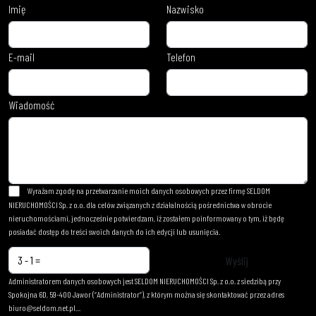
Imię
Nazwisko
E-mail
Telefon
Wiadomość
Wyrażam zgodę na przetwarzanie moich danych osobowych przez firmę SELDOM
NIERUCHOMOŚCI Sp. z o.o. dla celów związanych z działalnością pośrednictwa w obrocie
nieruchomościami, jednocześnie potwierdzam, iż zostałem poinformowany o tym, iż będę
posiadać dostęp do treści swoich danych do ich edycji lub usunięcia.
Administratorem danych osobowych jest SELDOM NIERUCHOMOŚCI Sp. z o.o. z siedzibą przy
Spokojna 6D, 59-400 Jawor (“Administrator”), z którym można się skontaktować przez adres
biuro@seldom.net.pl…
czytaj więcej