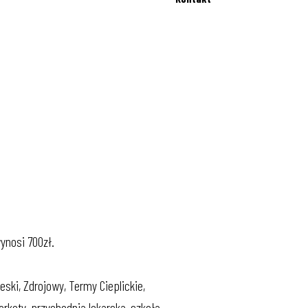
ynosi 700zł.
ki, Zdrojowy, Termy Cieplickie,
rkety, przychodnia lekarska, szkoła,