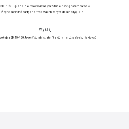
OMOŚCI Sp. z o.o. dla celów związanych z działalnością pośrednictwa w
ż będę posiadać dostęp do treści swoich danych do ich edycji lub
pokojna 6D, 59-400 Jawor (“Administrator”), z którym można się skontaktować