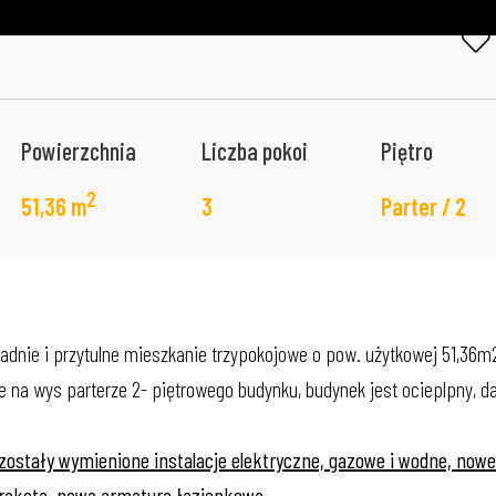
Powierzchnia
Liczba pokoi
Piętro
2
51,36 m
3
Parter / 2
dnie i przytulne mieszkanie trzypokojowe o pow. użytkowej 51,36m
e na wys parterze 2- piętrowego budynku, budynek jest ocieplpny, d
zostały wymienione instalacje elektryczne, gazowe i wodne, nowe
rakota, nowa armatura łazienkowa.