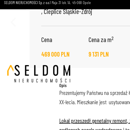
SELDOM NIERUCHOMOŚCI Sp. z o.o.
1 Maja 31 lok. 1A
45-068 Opole
, Cieplice Śląskie-Zdrój
2
Cena
Cena za m
469 000 PLN
9 131 PLN
Opis
Prezentujemy Państwu na sprzedaż ła
XX-lecia. Mieszkanie jest usytuowan
Lokal przeszedł genetalny remont, 
podłogach panele wodoodporne i ta