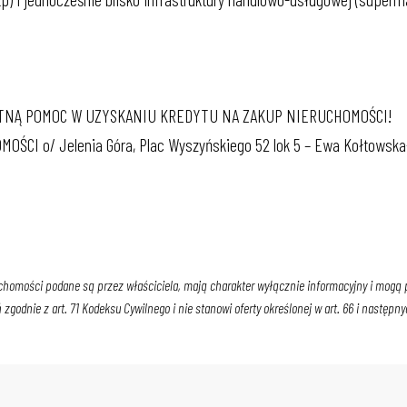
NĄ POMOC W UZYSKANIU KREDYTU NA ZAKUP NIERUCHOMOŚCI!
OŚCI o/ Jelenia Góra, Plac Wyszyńskiego 52 lok 5 – Ewa Kołtowska
chomości podane są przez właściciela, mają charakter wyłącznie informacyjny i mogą po
godnie z art. 71 Kodeksu Cywilnego i nie stanowi oferty określonej w art. 66 i następny