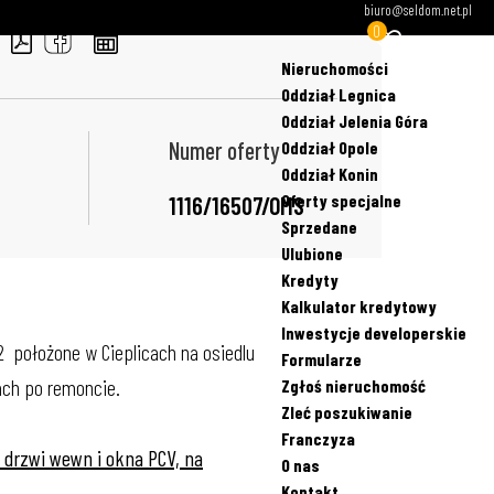
biuro@seldom.net.pl
0
Nieruchomości
Oddział Legnica
Oddział Jelenia Góra
Numer oferty
Oddział Opole
Oddział Konin
Oferty specjalne
1116/16507/OMS
Sprzedane
Ulubione
Kredyty
Kalkulator kredytowy
Inwestycje developerskie
2 położone w Cieplicach na osiedlu
Formularze
ach po remoncie.
Zgłoś nieruchomość
Zleć poszukiwanie
Franczyza
 drzwi wewn i okna PCV, na
O nas
Kontakt