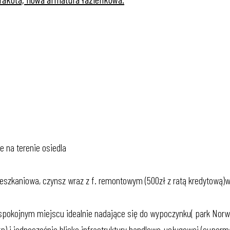
 na terenie osiedla
szkaniowa, czynsz wraz z f. remontowym (500zł z ratą kredytową)w
okojnym miejscu idealnie nadające się do wypoczynku( park Norwes
tp) i jednocześnie blisko infrastruktury handlowo-usługowej (superma