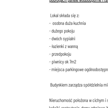
Lokal składa się z;
- osobna duża kuchnia
- dużego pokoju
- dwóch sypialni
- łazienki z wanną
- przedpokoju
- piwnicy ok 7m2
- miejsca parkingowe ogólnodostępne
Budynkiem zarządza spółdzielnia mie
Nieruchomość położona w cichym i sp
kafejki, restautacje, domy zdrojowe i