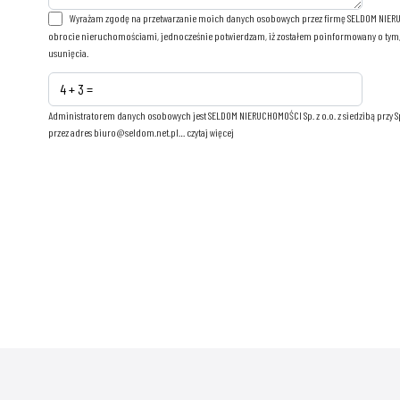
Wyrażam zgodę na przetwarzanie moich danych osobowych przez firmę SELDOM NIERUCH
obrocie nieruchomościami, jednocześnie potwierdzam, iż zostałem poinformowany o tym, i
usunięcia.
Administratorem danych osobowych jest SELDOM NIERUCHOMOŚCI Sp. z o.o. z siedzibą przy S
przez adres biuro@seldom.net.pl…
czytaj więcej