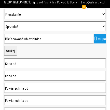
SELDOM NIERUCHOMOŚCI Sp. z o.o.
1 Maja 31 lok. 1A
45-068 Opole
biuro@seldom.net.pl
0
mapa