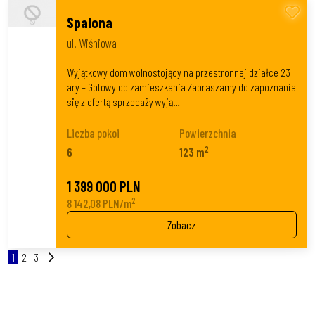
Spalona
ul. Wiśniowa
Wyjątkowy dom wolnostojący na przestronnej działce 23
ary – Gotowy do zamieszkania Zapraszamy do zapoznania
się z ofertą sprzedaży wyją…
Liczba pokoi
Powierzchnia
2
6
123 m
1 399 000 PLN
2
8 142,08 PLN/m
Zobacz
1
2
3