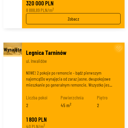
320 000 PLN
2
8 888,89 PLN/m
Zobacz
Legnica Tarninów
ul. Inwalidów
NOWE! 2 pokoje po remoncie – bądź pierwszym
najemcą!Do wynajęcia od zaraz jasne, dwupokojowe
mieszkanie po generalnym remoncie. Wszystko jes…
Liczba pokoi
Powierzchnia
Piętro
2
2
45 m
2
1 800 PLN
2
40 PLN/m