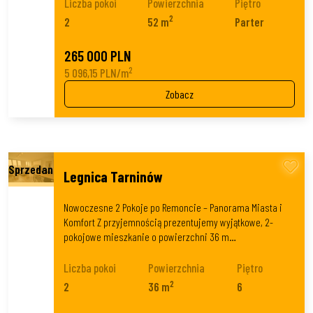
Liczba pokoi
Powierzchnia
Piętro
2
2
52 m
Parter
265 000 PLN
2
5 096,15 PLN/m
Zobacz
Legnica Tarninów
Nowoczesne 2 Pokoje po Remoncie – Panorama Miasta i
Komfort Z przyjemnością prezentujemy wyjątkowe, 2-
pokojowe mieszkanie o powierzchni 36 m…
Liczba pokoi
Powierzchnia
Piętro
2
2
36 m
6