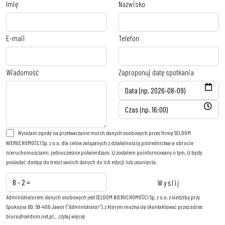
Imię
Nazwisko
E-mail
Telefon
Wiadomość
Zaproponuj datę spotkania
Wyrażam zgodę na przetwarzanie moich danych osobowych przez firmę SELDOM
NIERUCHOMOŚCI Sp. z o.o. dla celów związanych z działalnością pośrednictwa w obrocie
nieruchomościami, jednocześnie potwierdzam, iż zostałem poinformowany o tym, iż będę
posiadać dostęp do treści swoich danych do ich edycji lub usunięcia.
Administratorem danych osobowych jest SELDOM NIERUCHOMOŚCI Sp. z o.o. z siedzibą przy
Spokojna 6D, 59-400 Jawor (“Administrator”), z którym można się skontaktować przez adres
biuro@seldom.net.pl…
czytaj więcej