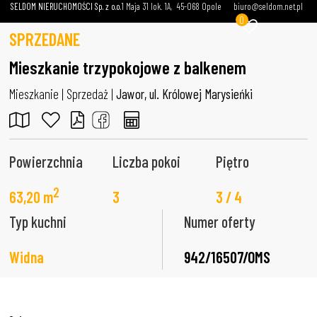
SELDOM NIERUCHOMOŚCI Sp. z o.o.
1 Maja 31 lok. 1A
45-068 Opole
biuro@seldom.net.pl
0
SPRZEDANE
Mieszkanie trzypokojowe z balkenem
Mieszkanie | Sprzedaż |
Jawor, ul. Królowej Marysieńki
Powierzchnia
Liczba pokoi
Piętro
2
63,20 m
3
3 / 4
Typ kuchni
Numer oferty
Widna
942/16507/OMS