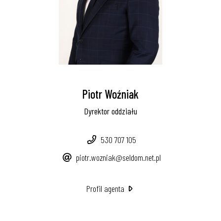
Piotr Woźniak
Dyrektor oddziału
530 707 105
piotr.wozniak@seldom.net.pl
Profil agenta