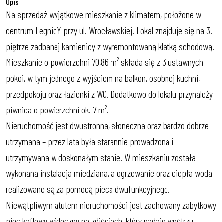
Opis
Na sprzedaż wyjątkowe mieszkanie z klimatem, położone w
centrum LegnicY przy ul. Wrocławskiej. Lokal znajduje się na 3.
piętrze zadbanej kamienicy z wyremontowaną klatką schodową.
Mieszkanie o powierzchni 70,86 m² składa się z 3 ustawnych
pokoi, w tym jednego z wyjściem na balkon, osobnej kuchni,
przedpokoju oraz łazienki z WC. Dodatkowo do lokalu przynależy
piwnica o powierzchni ok. 7 m².
Nieruchomość jest dwustronna, słoneczna oraz bardzo dobrze
utrzymana – przez lata była starannie prowadzona i
utrzymywana w doskonałym stanie. W mieszkaniu została
wykonana instalacja miedziana, a ogrzewanie oraz ciepła woda
realizowane są za pomocą pieca dwufunkcyjnego.
Niewątpliwym atutem nieruchomości jest zachowany zabytkowy
piec kaflowy widoczny na zdjęciach, który nadaje wnętrzu