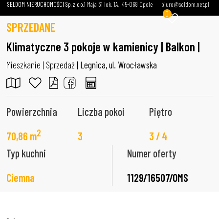
SELDOM NIERUCHOMOŚCI Sp. z o.o.
1 Maja 31 lok. 1A
45-068 Opole
biuro@seldom.net.pl
0
SPRZEDANE
Klimatyczne 3 pokoje w kamienicy | Balkon |
Mieszkanie | Sprzedaż |
Legnica, ul. Wrocławska
Powierzchnia
Liczba pokoi
Piętro
2
70,86 m
3
3 / 4
Typ kuchni
Numer oferty
Ciemna
1129/16507/OMS