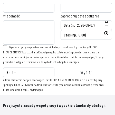
Wiadomość
Zaproponuj datę spotkania
Wyrażam zgodę na przetwarzanie moich danych osobowych przez firmę SELDOM
NIERUCHOMOŚCI Sp. z o.o. dla celów związanych z działalnością pośrednictwa w obrocie
nieruchomościami, jednocześnie potwierdzam, iż zostałem poinformowany o tym, iż będę
posiadać dostęp do treści swoich danych do ich edycji lub usunięcia.
Administratorem danych osobowych jest SELDOM NIERUCHOMOŚCI Sp. z o.o. z siedzibą przy
Spokojna 6D, 59-400 Jawor (“Administrator”), z którym można się skontaktować przez adres
biuro@seldom.net.pl…
czytaj więcej
Przejrzyste zasady współpracy i wysokie standardy obsługi.