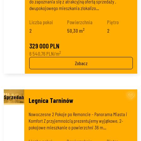
do zapoznania się z atrakcyjną ofertą sprzedaży ,
dwupokojowego mieszkania zlokalizo…
Liczba pokoi
Powierzchnia
Piętro
2
2
50,30 m
2
329 000 PLN
2
6 540,76 PLN/m
Zobacz
Legnica Tarninów
Nowoczesne 2 Pokoje po Remoncie – Panorama Miasta i
Komfort Z przyjemnością prezentujemy wyjątkowe, 2-
pokojowe mieszkanie o powierzchni 36 m…