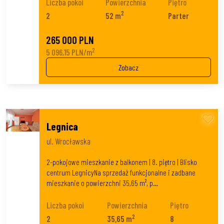
Liczba pokoi
Powierzchnia
Piętro
2
2
52 m
Parter
265 000 PLN
2
5 096,15 PLN/m
Zobacz
Legnica
ul. Wrocławska
2-pokojowe mieszkanie z balkonem | 8. piętro | Blisko
centrum LegnicyNa sprzedaż funkcjonalne i zadbane
mieszkanie o powierzchni 35,65 m², p…
Liczba pokoi
Powierzchnia
Piętro
2
2
35,65 m
8