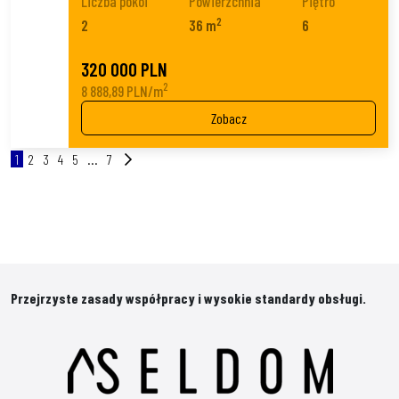
Liczba pokoi
Powierzchnia
Piętro
2
2
36 m
6
320 000 PLN
2
8 888,89 PLN/m
Zobacz
1
2
3
4
5
...
7
Przejrzyste zasady współpracy i wysokie standardy obsługi.