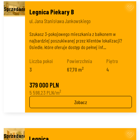
Legnica Piekary B
ul. Jana Stanisława Jankowskiego
Szukasz 3-pokojowego mieszkania z balkonem w
najbardziej poszukiwanej przez klientów lokalizacji?
Osiedle, które oferuje dostęp do pełnej inf…
Liczba pokoi
Powierzchnia
Piętro
2
3
67,70 m
4
379 000 PLN
2
5 598,23 PLN/m
Zobacz
Legnica