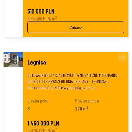
310 000 PLN
2
8 695,65 PLN/m
Zobacz
Legnica
GOTOWA INWESTYCJA PREMIUM | 4 NIEZALEŻNE MIESZKANIA |
DOCHÓD OD PIERWSZEGO DNIA | BIELANY – LEGNICASą
nieruchomości, które wymagają czasu, r…
Liczba pokoi
Powierzchnia
2
8
270 m
1 450 000 PLN
2
5 370,37 PLN/m