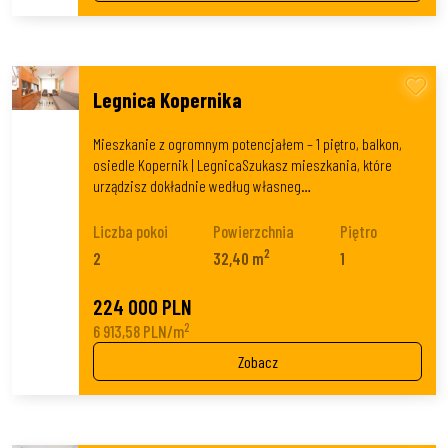
Legnica Kopernika
Mieszkanie z ogromnym potencjałem – 1 piętro, balkon,
osiedle Kopernik | LegnicaSzukasz mieszkania, które
urządzisz dokładnie według własneg…
Liczba pokoi
Powierzchnia
Piętro
2
2
32,40 m
1
224 000 PLN
2
6 913,58 PLN/m
Zobacz