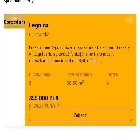
Sprzedane oferty
Legnica
ul. Łowicka
Przestronne 3-pokojowe mieszkanie z balkonem | Piekary
A | LegnicaNa sprzedaż funkcjonalne i słoneczne
mieszkanie o powierzchni 58,60 m², po…
Liczba pokoi
Powierzchnia
Piętro
2
3
58,60 m
4
359 000 PLN
2
6 126,28 PLN/m
Zobacz