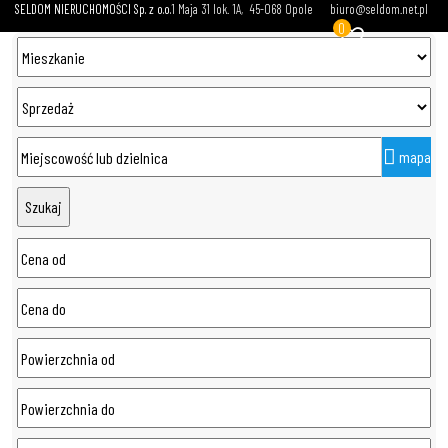
SELDOM NIERUCHOMOŚCI Sp. z o.o.
1 Maja 31 lok. 1A
45-068 Opole
biuro@seldom.net.pl
0
mapa