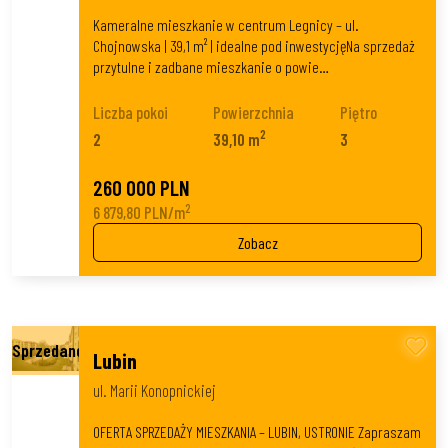
Kameralne mieszkanie w centrum Legnicy – ul.
Chojnowska | 39,1 m² | idealne pod inwestycjęNa sprzedaż
przytulne i zadbane mieszkanie o powie…
Liczba pokoi
Powierzchnia
Piętro
2
2
39,10 m
3
260 000 PLN
2
6 879,80 PLN/m
Zobacz
Lubin
ul. Marii Konopnickiej
OFERTA SPRZEDAŻY MIESZKANIA – LUBIN, USTRONIE Zapraszam