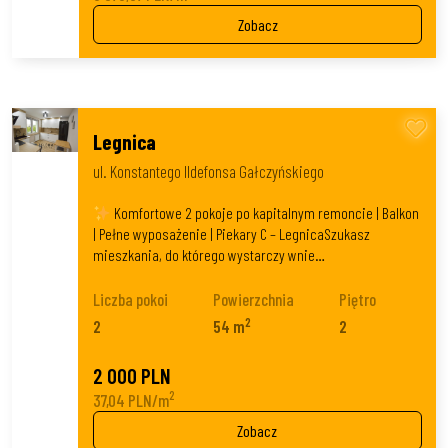
Zobacz
Legnica
ul. Konstantego Ildefonsa Gałczyńskiego
Komfortowe 2 pokoje po kapitalnym remoncie | Balkon
| Pełne wyposażenie | Piekary C – LegnicaSzukasz
mieszkania, do którego wystarczy wnie…
Liczba pokoi
Powierzchnia
Piętro
2
2
54 m
2
2 000 PLN
2
37,04 PLN/m
Zobacz