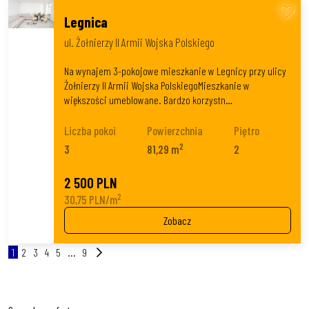
Legnica
ul. Żołnierzy II Armii Wojska Polskiego
Na wynajem 3-pokojowe mieszkanie w Legnicy przy ulicy
Żołnierzy II Armii Wojska PolskiegoMieszkanie w
większości umeblowane. Bardzo korzystn…
Liczba pokoi
Powierzchnia
Piętro
2
3
81,29 m
2
2 500 PLN
2
30,75 PLN/m
Zobacz
1
2
3
4
5
...
9