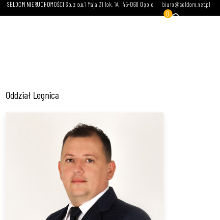
SELDOM NIERUCHOMOŚCI Sp. z o.o.
1 Maja 31 lok. 1A
45-068 Opole
biuro@seldom.net.pl
0
Oddział Legnica