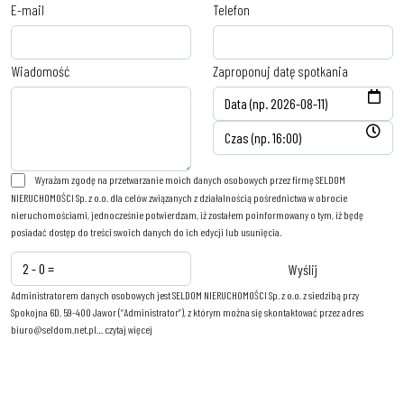
E-mail
Telefon
Wiadomość
Zaproponuj datę spotkania
Wyrażam zgodę na przetwarzanie moich danych osobowych przez firmę SELDOM
NIERUCHOMOŚCI Sp. z o.o. dla celów związanych z działalnością pośrednictwa w obrocie
nieruchomościami, jednocześnie potwierdzam, iż zostałem poinformowany o tym, iż będę
posiadać dostęp do treści swoich danych do ich edycji lub usunięcia.
Administratorem danych osobowych jest SELDOM NIERUCHOMOŚCI Sp. z o.o. z siedzibą przy
Spokojna 6D, 59-400 Jawor (“Administrator”), z którym można się skontaktować przez adres
biuro@seldom.net.pl…
czytaj więcej