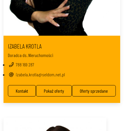
IZABELA KROTLA
Doradca ds. NIeruchomości
788 169 287
izabela.krotla@seldom.net.pl
Kontakt
Pokaż oferty
Oferty sprzedane