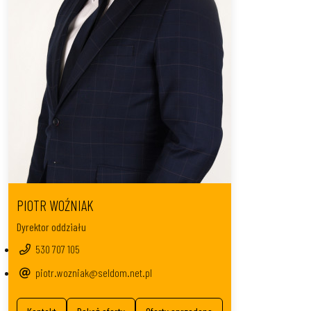
PIOTR WOŹNIAK
Dyrektor oddziału
530 707 105
piotr.wozniak@seldom.net.pl